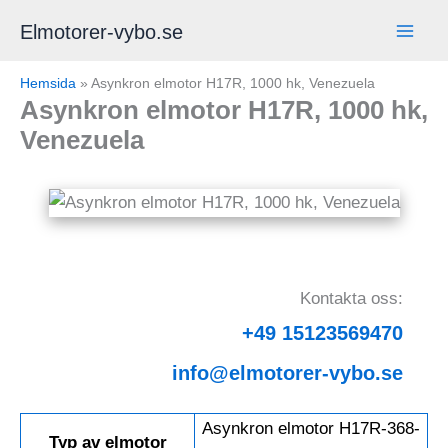
Hoppa
Elmotorer-vybo.se
till
innehåll
Hemsida
»
Asynkron elmotor H17R, 1000 hk, Venezuela
Asynkron elmotor H17R, 1000 hk,
Venezuela
Kontakta oss:
+49 15123569470
info@elmotorer-vybo.se
Asynkron elmotor H17R-368-
Typ av elmotor