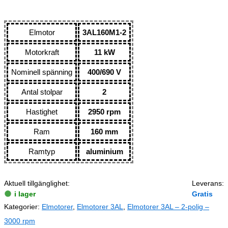
Elmotor
3AL160M1-2
Motorkraft
11 kW
Nominell spänning
400/690 V
Antal stolpar
2
Hastighet
2950 rpm
Ram
160 mm
Ramtyp
aluminium
Aktuell tillgänglighet:
Leverans:
i lager
Gratis
Kategorier:
Elmotorer
,
Elmotorer 3AL
,
Elmotorer 3AL – 2-polig –
3000 rpm