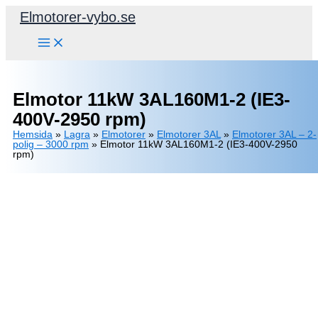
Hoppa
Elmotorer-vybo.se
till
innehåll
Elmotor 11kW 3AL160M1-2 (IE3-
400V-2950 rpm)
Hemsida
»
Lagra
»
Elmotorer
»
Elmotorer 3AL
»
Elmotorer 3AL – 2-
polig – 3000 rpm
»
Elmotor 11kW 3AL160M1-2 (IE3-400V-2950
rpm)