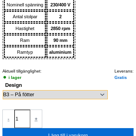
Nominell spänning
230/400 V
Antal stolpar
2
Hastighet
2850 rpm
Ram
90 mm
Ramtyp
aluminium
Aktuell tillgänglighet:
Leverans:
i lager
Gratis
Design
Elmotor
-
+
1,5kW
1AL90S-
Lägg till i varukorg