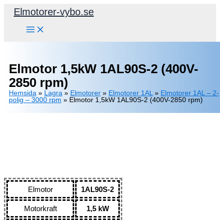
Hoppa
Elmotorer-vybo.se
till
innehåll
Elmotor 1,5kW 1AL90S-2 (400V-
2850 rpm)
Hemsida
»
Lagra
»
Elmotorer
»
Elmotorer 1AL
»
Elmotorer 1AL – 2-
polig – 3000 rpm
»
Elmotor 1,5kW 1AL90S-2 (400V-2850 rpm)
Elmotor
1AL90S-2
Motorkraft
1,5 kW