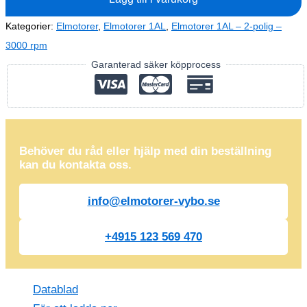
2
(400V-
Kategorier:
Elmotorer
,
Elmotorer 1AL
,
Elmotorer 1AL – 2-polig –
2850
3000 rpm
rpm)
Garanterad säker köpprocess
mängd
Behöver du råd eller hjälp med din beställning
kan du kontakta oss.
info@elmotorer-vybo.se
+4915 123 569 470
Datablad