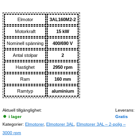
Elmotor
3AL160M2-2
Motorkraft
15 kW
Nominell spänning
400/690 V
Antal stolpar
2
Hastighet
2950 rpm
Ram
160 mm
Ramtyp
aluminium
Aktuell tillgänglighet:
Leverans:
i lager
Gratis
Kategorier:
Elmotorer
,
Elmotorer 3AL
,
Elmotorer 3AL – 2-polig –
3000 rpm