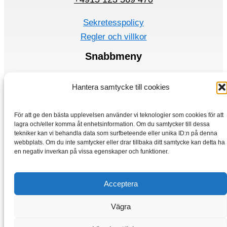
Sekretesspolicy
Regler och villkor
Snabbmeny
Elmotorer
Hantera samtycke till cookies
Frekvensomvandlare
Hem
För att ge den bästa upplevelsen använder vi teknologier som cookies för att
Lagra
lagra och/eller komma åt enhetsinformation. Om du samtycker till dessa
tekniker kan vi behandla data som surfbeteende eller unika ID:n på denna
webbplats. Om du inte samtycker eller drar tillbaka ditt samtycke kan detta ha
en negativ inverkan på vissa egenskaper och funktioner.
Acceptera
Vägra
Copyright © 2026 Elmotorer-vybo.se | VYBO Electric