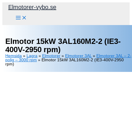
Hoppa
Elmotorer-vybo.se
till
innehåll
Elmotor 15kW 3AL160M2-2 (IE3-
400V-2950 rpm)
Hemsida
»
Lagra
»
Elmotorer
»
Elmotorer 3AL
»
Elmotorer 3AL – 2-
polig – 3000 rpm
»
Elmotor 15kW 3AL160M2-2 (IE3-400V-2950
rpm)