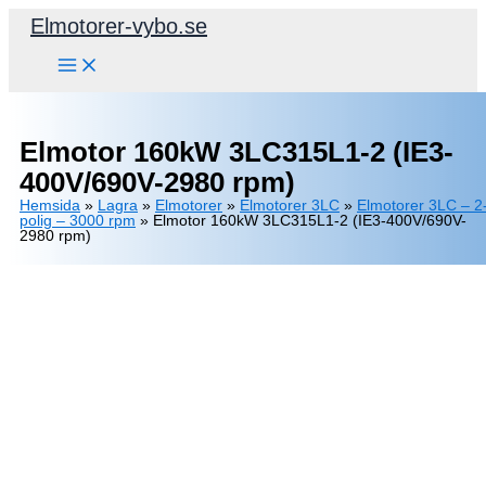
Hoppa
Elmotorer-vybo.se
till
innehåll
Elmotor 160kW 3LC315L1-2 (IE3-
400V/690V-2980 rpm)
Hemsida
»
Lagra
»
Elmotorer
»
Elmotorer 3LC
»
Elmotorer 3LC – 2
polig – 3000 rpm
»
Elmotor 160kW 3LC315L1-2 (IE3-400V/690V-
2980 rpm)