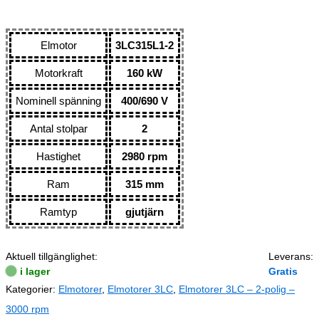
Elmotor
3LC315L1-2
Motorkraft
160 kW
Nominell spänning
400/690 V
Antal stolpar
2
Hastighet
2980 rpm
Ram
315 mm
Ramtyp
gjutjärn
Aktuell tillgänglighet:
Leverans:
i lager
Gratis
Kategorier:
Elmotorer
,
Elmotorer 3LC
,
Elmotorer 3LC – 2-polig –
3000 rpm