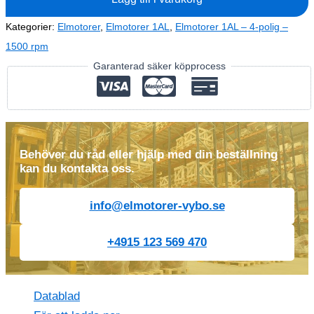
4
(400V-
Kategorier:
Elmotorer
,
Elmotorer 1AL
,
Elmotorer 1AL – 4-polig –
1435
1500 rpm
rpm)
Garanterad säker köpprocess
mängd
Behöver du råd eller hjälp med din beställning
kan du kontakta oss.
info@elmotorer-vybo.se
+4915 123 569 470
Datablad