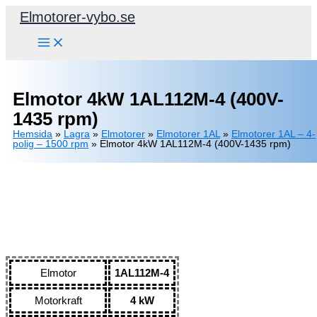
Hoppa
Elmotorer-vybo.se
till
innehåll
Elmotor 4kW 1AL112M-4 (400V-
1435 rpm)
Hemsida
»
Lagra
»
Elmotorer
»
Elmotorer 1AL
»
Elmotorer 1AL – 4-
polig – 1500 rpm
»
Elmotor 4kW 1AL112M-4 (400V-1435 rpm)
Elmotor
1AL112M-4
Motorkraft
4 kW