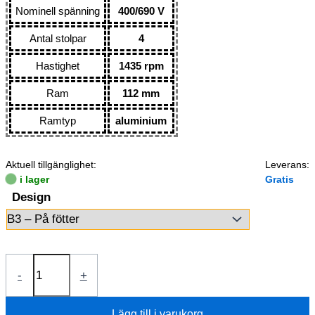
Nominell spänning
400/690 V
Antal stolpar
4
Hastighet
1435 rpm
Ram
112 mm
Ramtyp
aluminium
Aktuell tillgänglighet:
Leverans:
i lager
Gratis
Design
Elmotor
-
+
4kW
1AL112M-
Lägg till i varukorg