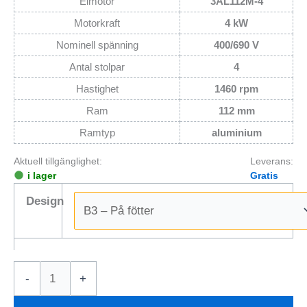
Elmotor
3AL112M-4
Motorkraft
4 kW
Nominell spänning
400/690 V
Antal stolpar
4
Hastighet
1460 rpm
Ram
112 mm
Ramtyp
aluminium
Aktuell tillgänglighet:
Leverans:
i lager
Gratis
Design
Elmotor
-
+
4kW