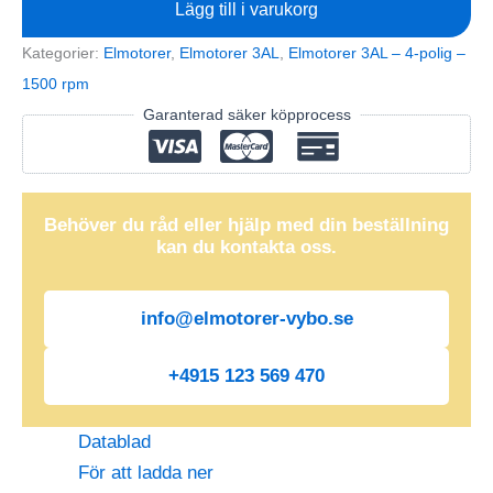
3AL112M-
Lägg till i varukorg
4
Kategorier:
Elmotorer
,
Elmotorer 3AL
,
Elmotorer 3AL – 4-polig –
(IE3-
1500 rpm
400V-
Garanterad säker köpprocess
1460
rpm)
mängd
Behöver du råd eller hjälp med din beställning
kan du kontakta oss.
info@elmotorer-vybo.se
+4915 123 569 470
Datablad
För att ladda ner