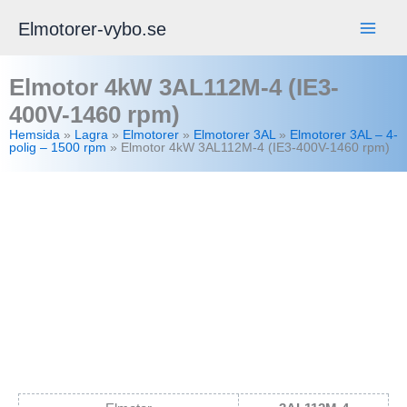
Hoppa
Elmotorer-vybo.se
till
innehåll
Elmotor 4kW 3AL112M-4 (IE3-
400V-1460 rpm)
Hemsida
»
Lagra
»
Elmotorer
»
Elmotorer 3AL
»
Elmotorer 3AL – 4-
polig – 1500 rpm
»
Elmotor 4kW 3AL112M-4 (IE3-400V-1460 rpm)