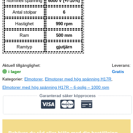
Nominell spänning
6000 V (+/-10%)
Antal stolpar
6
Hastighet
990 rpm
Ram
500 mm
Ramtyp
gjutjärn
Aktuell tillgänglighet:
Leverans:
i lager
Gratis
Kategorier:
Elmotorer
,
Elmotorer med hög spänning H17R
,
Elmotorer med hög spänning H17R – 6-polig – 1000 rpm
Garanterad säker köpprocess