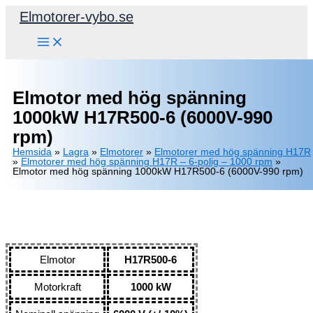
Hoppa
Elmotorer-vybo.se
till
innehåll
Elmotor med hög spänning
1000kW H17R500-6 (6000V-990
rpm)
Hemsida
»
Lagra
»
Elmotorer
»
Elmotorer med hög spänning H17R
»
Elmotorer med hög spänning H17R – 6-polig – 1000 rpm
»
Elmotor med hög spänning 1000kW H17R500-6 (6000V-990 rpm)
Elmotor
H17R500-6
Motorkraft
1000 kW