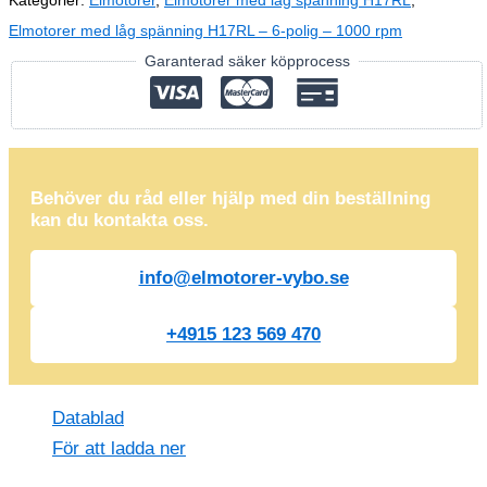
Kategorier:
Elmotorer
,
Elmotorer med låg spänning H17RL
,
Elmotorer med låg spänning H17RL – 6-polig – 1000 rpm
Garanterad säker köpprocess
Behöver du råd eller hjälp med din beställning
kan du kontakta oss.
info@elmotorer-vybo.se
+4915 123 569 470
Datablad
För att ladda ner