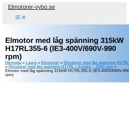
Hoppa
Elmotorer-vybo.se
till
innehåll
Elmotor med låg spänning 315kW
H17RL355-6 (IE3-400V/690V-990
rpm)
Hemsida
»
Lagra
»
Elmotorer
»
Elmotorer med låg spänning H17RL
»
Elmotorer med låg spänning H17RL – 6-polig – 1000 rpm
»
Elmotor med låg spänning 315kW H17RL355-6 (IE3-400V/690V-99
rpm)