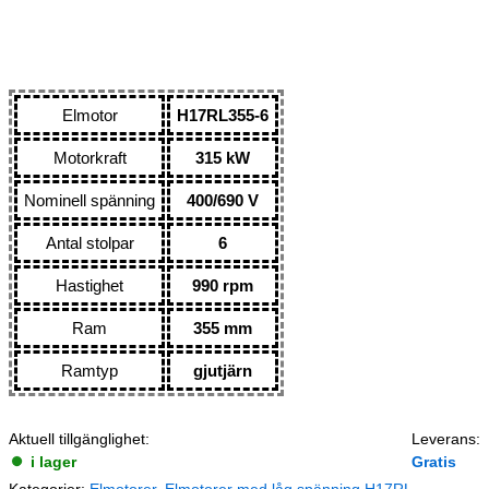
Elmotor
H17RL355-6
Motorkraft
315 kW
Nominell spänning
400/690 V
Antal stolpar
6
Hastighet
990 rpm
Ram
355 mm
Ramtyp
gjutjärn
Aktuell tillgänglighet:
Leverans:
i lager
Gratis