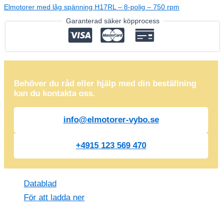
Elmotorer med låg spänning H17RL – 8-polig – 750 rpm
Garanterad säker köpprocess
Behöver du råd eller hjälp med din beställning
kan du kontakta oss.
info@elmotorer-vybo.se
+4915 123 569 470
Datablad
För att ladda ner