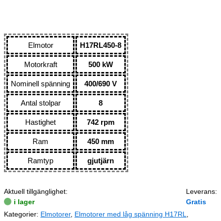
Elmotor
H17RL450-8
Motorkraft
500 kW
Nominell spänning
400/690 V
Antal stolpar
8
Hastighet
742 rpm
Ram
450 mm
Ramtyp
gjutjärn
Aktuell tillgänglighet:
Leverans:
i lager
Gratis
Kategorier:
Elmotorer
,
Elmotorer med låg spänning H17RL
,