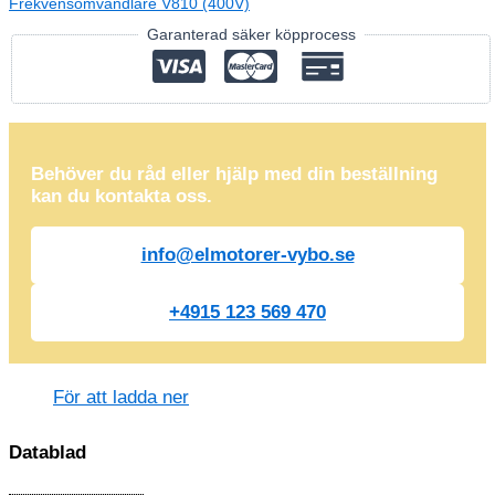
Frekvensomvandlare V810 (400V)
Garanterad säker köpprocess
Behöver du råd eller hjälp med din beställning
kan du kontakta oss.
info@elmotorer-vybo.se
+4915 123 569 470
För att ladda ner
Datablad