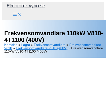
Hoppa
Elmotorer-vybo.se
till
innehåll
Frekvensomvandlare 110kW V810-
4T1100 (400V)
Hemsida
»
Lagra
»
Frekvensomvandlare
»
Frekvensomvandlare
V810
»
Frekvensomvandlare V810 (400V)
»
Frekvensomvandlare
110kW V810-4T1100 (400V)