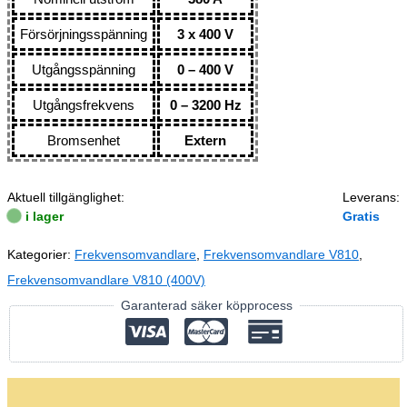
Försörjningsspänning
3 x 400 V
Utgångsspänning
0 – 400 V
Utgångsfrekvens
0 – 3200 Hz
Bromsenhet
Extern
Aktuell tillgänglighet:
Leverans:
i lager
Gratis
Kategorier:
Frekvensomvandlare
,
Frekvensomvandlare V810
,
Frekvensomvandlare V810 (400V)
Garanterad säker köpprocess