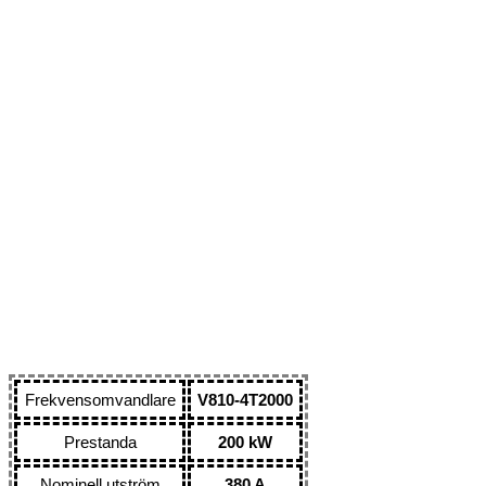
Frekvensomvandlare
V810-4T2000
Prestanda
200 kW
Nominell utström
380 A