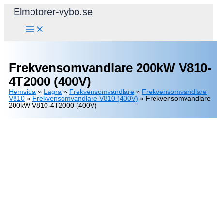
Hoppa
Elmotorer-vybo.se
till
innehåll
Frekvensomvandlare 200kW V810-
4T2000 (400V)
Hemsida
»
Lagra
»
Frekvensomvandlare
»
Frekvensomvandlare
V810
»
Frekvensomvandlare V810 (400V)
»
Frekvensomvandlare
200kW V810-4T2000 (400V)