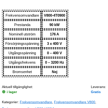
Frekvensomvandlare
V800-4T0900
Prestanda
90 kW
Nominell utström
176 A
Försörjningsspänning
3 x 400 V
Utgångsspänning
0 – 400 V
Utgångsfrekvens
0 – 3200 Hz
Bromsenhet
Nej
Aktuell tillgänglighet:
Leverans:
i lager
Gratis
Kategorier:
Frekvensomvandlare
,
Frekvensomvandlare V800
,