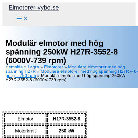
Hoppa
Elmotorer-vybo.se
till
innehåll
Modulär elmotor med hög
spänning 250kW H27R-3552-8
(6000V-739 rpm)
Hemsida
»
Lagra
»
Elmotorer
»
Modulära elmotorer med hög
spänning H27R
»
Modulära elmotorer med hög spänning H27R – 8-
polig – 750 rpm
»
Modulär elmotor med hög spänning 250kW
H27R-3552-8 (6000V-739 rpm)
Elmotor
H17R-3552-8
Motorkraft
250 kW