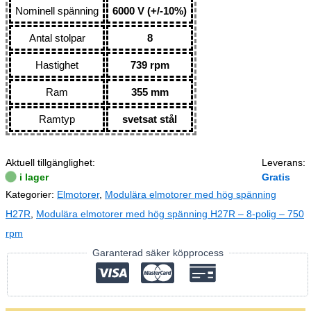
Nominell spänning
6000 V (+/-10%)
Antal stolpar
8
Hastighet
739 rpm
Ram
355 mm
Ramtyp
svetsat stål
Aktuell tillgänglighet:
Leverans:
i lager
Gratis
Kategorier:
Elmotorer
,
Modulära elmotorer med hög spänning
H27R
,
Modulära elmotorer med hög spänning H27R – 8-polig – 750
rpm
Garanterad säker köpprocess