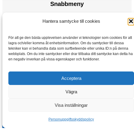
Snabbmeny
Elmotorer
Hantera samtycke till cookies
Frekvensomvandlare
Hem
För att ge den bästa upplevelsen använder vi teknologier som cookies för att
Lagra
lagra och/eller komma åt enhetsinformation. Om du samtycker till dessa
tekniker kan vi behandla data som surfbeteende eller unika ID:n på denna
webbplats. Om du inte samtycker eller drar tillbaka ditt samtycke kan detta ha
en negativ inverkan på vissa egenskaper och funktioner.
Acceptera
Vägra
Copyright © 2026 Elmotorer-vybo.se | VYBO Electric
Visa inställningar
Personuppgiftsskyddspolicy