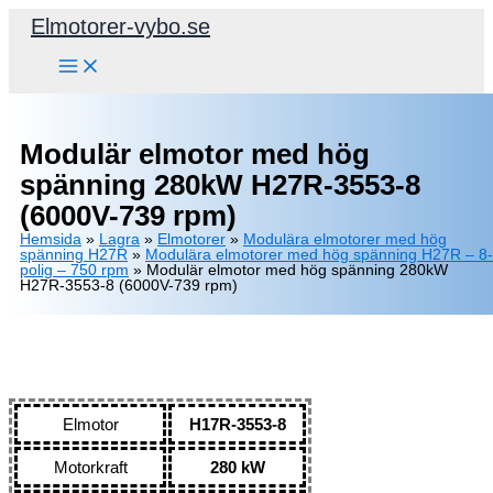
Hoppa
Elmotorer-vybo.se
till
innehåll
Modulär elmotor med hög
spänning 280kW H27R-3553-8
(6000V-739 rpm)
Hemsida
»
Lagra
»
Elmotorer
»
Modulära elmotorer med hög
spänning H27R
»
Modulära elmotorer med hög spänning H27R – 8-
polig – 750 rpm
»
Modulär elmotor med hög spänning 280kW
H27R-3553-8 (6000V-739 rpm)
Elmotor
H17R-3553-8
Motorkraft
280 kW