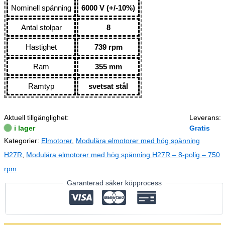
Nominell spänning
6000 V (+/-10%)
Antal stolpar
8
Hastighet
739 rpm
Ram
355 mm
Ramtyp
svetsat stål
Aktuell tillgänglighet:
Leverans:
i lager
Gratis
Kategorier:
Elmotorer
,
Modulära elmotorer med hög spänning
H27R
,
Modulära elmotorer med hög spänning H27R – 8-polig – 750
rpm
Garanterad säker köpprocess