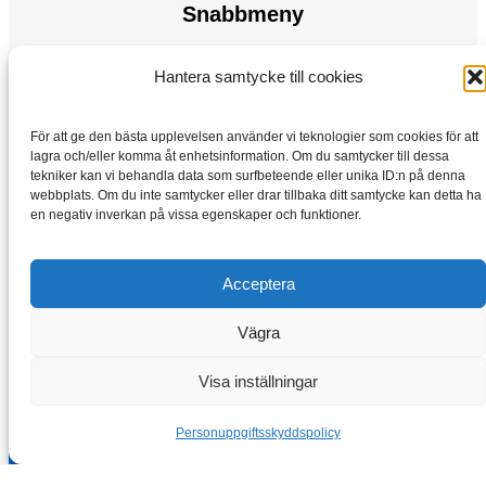
Snabbmeny
Elmotorer
Hantera samtycke till cookies
Frekvensomvandlare
Hem
För att ge den bästa upplevelsen använder vi teknologier som cookies för att
Lagra
lagra och/eller komma åt enhetsinformation. Om du samtycker till dessa
tekniker kan vi behandla data som surfbeteende eller unika ID:n på denna
webbplats. Om du inte samtycker eller drar tillbaka ditt samtycke kan detta ha
en negativ inverkan på vissa egenskaper och funktioner.
Acceptera
Vägra
Copyright © 2026 Elmotorer-vybo.se | VYBO Electric
Visa inställningar
Personuppgiftsskyddspolicy