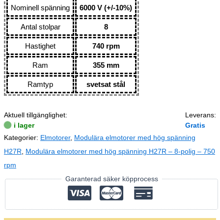
Nominell spänning
6000 V (+/-10%)
Antal stolpar
8
Hastighet
740 rpm
Ram
355 mm
Ramtyp
svetsat stål
Aktuell tillgänglighet:
Leverans:
i lager
Gratis
Kategorier:
Elmotorer
,
Modulära elmotorer med hög spänning
H27R
,
Modulära elmotorer med hög spänning H27R – 8-polig – 750
rpm
Garanterad säker köpprocess