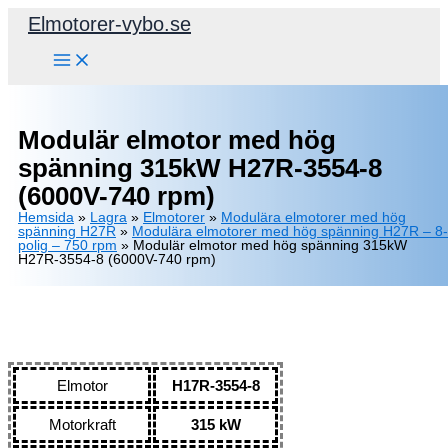
Hoppa
Elmotorer-vybo.se
till
innehåll
Modulär elmotor med hög
spänning 315kW H27R-3554-8
(6000V-740 rpm)
Hemsida
»
Lagra
»
Elmotorer
»
Modulära elmotorer med hög
spänning H27R
»
Modulära elmotorer med hög spänning H27R – 8-
polig – 750 rpm
»
Modulär elmotor med hög spänning 315kW
H27R-3554-8 (6000V-740 rpm)
Elmotor
H17R-3554-8
Motorkraft
315 kW