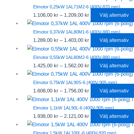
till
Elmotor 0,25kW 1AL71M2-6 (400V-870 rpm)
1.106,00 kr
Prisintervall:
1.106,00
kr
–
1.209,00
kr
Välj alternativ
1.106,00 kr
till
Elmotor 0,37kW 1AL80M1-6 (400V-880 rpm)
1.209,00 kr
Prisintervall:
1.289,00
kr
–
1.403,00
kr
Välj alternativ
1.289,00 kr
till
Elmotor 0,55kW 1AL80M2-6 (400V-880 rpm)
1.403,00 kr
Prisintervall:
1.425,00
kr
–
1.562,00
kr
Välj alternativ
1.425,00 kr
till
Elmotor 0,75kW 1AL90S-6 (400V-905 rpm)
1.562,00 kr
Prisintervall:
1.608,00
kr
–
1.756,00
kr
Välj alternativ
1.608,00 kr
till
Elmotor 1,1kW 1AL90L-6 (400V-905 rpm)
1.756,00 kr
Prisintervall:
1.938,00
kr
–
2.121,00
kr
Välj alternativ
1.938,00 kr
till
Elmotor 1,5kW 1AL100L-6 (400V-920 rpm)