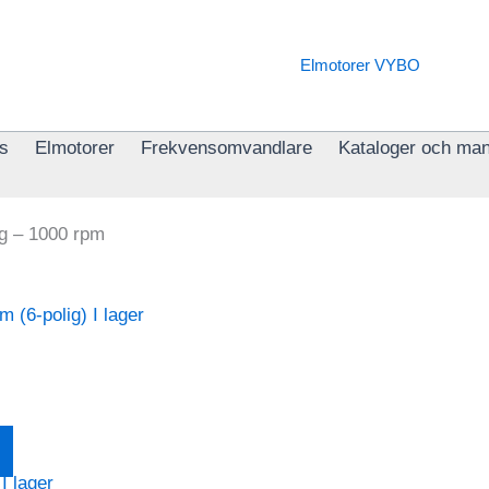
s
Elmotorer
Frekvensomvandlare
Kataloger och man
ig – 1000 rpm
Den
här