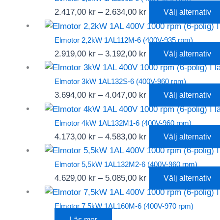
2.121,00 kr
Prisintervall:
2.417,00
kr
–
2.634,00
kr
Välj alternativ
2.417,00 kr
till
Elmotor 2,2kW 1AL112M-6 (400V-935 rpm)
2.634,00 kr
Prisintervall:
2.919,00
kr
–
3.192,00
kr
Välj alternativ
2.919,00 kr
till
Elmotor 3kW 1AL132S-6 (400V-960 rpm)
3.192,00 kr
Prisintervall:
3.694,00
kr
–
4.047,00
kr
Välj alternativ
3.694,00 kr
till
Elmotor 4kW 1AL132M1-6 (400V-960 rpm)
4.047,00 kr
Prisintervall:
4.173,00
kr
–
4.583,00
kr
Välj alternativ
4.173,00 kr
till
Elmotor 5,5kW 1AL132M2-6 (400V-960 rpm)
4.583,00 kr
Prisintervall:
4.629,00
kr
–
5.085,00
kr
Välj alternativ
4.629,00 kr
till
Elmotor 7,5kW 1AL160M-6 (400V-970 rpm)
5.085,00 kr
Läs mer