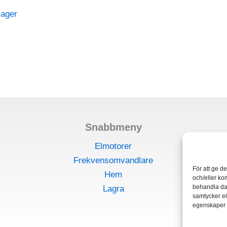
väljas
olika
flera
på
alternativen
varianter.
produktsidan
kan
De
väljas
olika
på
alternativen
produktsidan
kan
väljas
på
Snabbmeny
produktsidan
Elmotorer
Frekvensomvandlare
För att ge d
Hem
och/eller ko
behandla da
Lagra
samtycker el
egenskaper o