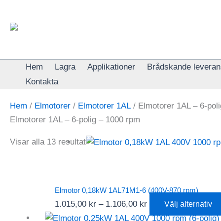
Hoppa
till
innehåll
Hem
Lagra
Applikationer
Brådskande leveran
Kontakta
Hem
/
Elmotorer
/
Elmotorer 1AL
/ Elmotorer 1AL – 6-pol
Elmotorer 1AL – 6-polig – 1000 rpm
Visar alla 13 resultat
Elmotor 0,18kW 1AL71M1-6 (400V-870 rpm)
Prisintervall:
1.015,00
kr
–
1.106,00
kr
Välj alternativ
1.015,00 kr