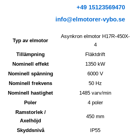
+49 15123569470
info@elmotorer-vybo.se
Asynkron elmotor H17R-450X-
Typ av elmotor
4
Tillämpning
Fläktdrift
Nominell effekt
1350 kW
Nominell spänning
6000 V
Nominell frekvens
50 Hz
Nominell hastighet
1485 varv/min
Poler
4 poler
Ramstorlek /
450 mm
Axelhöjd
Skyddsnivå
IP55