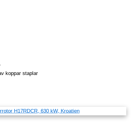
1
av koppar staplar