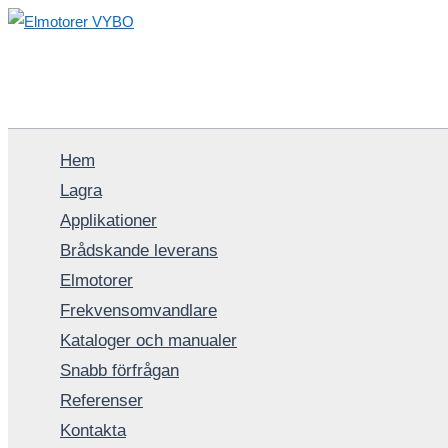
Hoppa
till
innehåll
Hem
Lagra
Applikationer
Brådskande leverans
Elmotorer
Frekvensomvandlare
Kataloger och manualer
Snabb förfrågan
Referenser
Kontakta