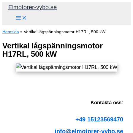
Hoppa
Elmotorer-vybo.se
till
innehåll
Hemsida
»
Vertikal lågspänningsmotor H17RL, 500 kW
Vertikal lågspänningsmotor
H17RL, 500 kW
Kontakta oss:
+49 15123569470
info@elmotorer-vybo.se