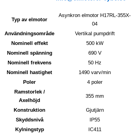
Asynkron elmotor H17RL-355X-
Typ av elmotor
04
Användningsområde
Vertikal pumpdrift
Nominell effekt
500 kW
Nominell spänning
690 V
Nominell frekvens
50 Hz
Nominell hastighet
1490 varv/min
Poler
4 poler
Ramstorlek /
355 mm
Axelhöjd
Konstruktion
Gjutjärn
Skyddsnivå
IP55
Kylningstyp
IC411